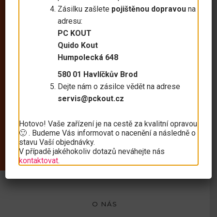
Zásilku zašlete
pojištěnou dopravou
na
DOBRÝ DEN, VÍTEJTE NA WEBU
adresu:
PC KOUT
PC Kout
Quido Kout
Humpolecká 648
580 01 Havlíčkův Brod
Dejte nám o zásilce vědět na adrese
servis@pckout.cz
Nabízíme prodej a servis mobilních
telefonů, počítačů a periférií, reklamní a
Hotovo! Vaše zařízení je na cestě za kvalitní opravou
tiskové služby.
🙂 . Budeme Vás informovat o nacenění a následně o
stavu Vaší objednávky.
V případě jakéhokoliv dotazů neváhejte nás
kontaktovat
.
O NÁS