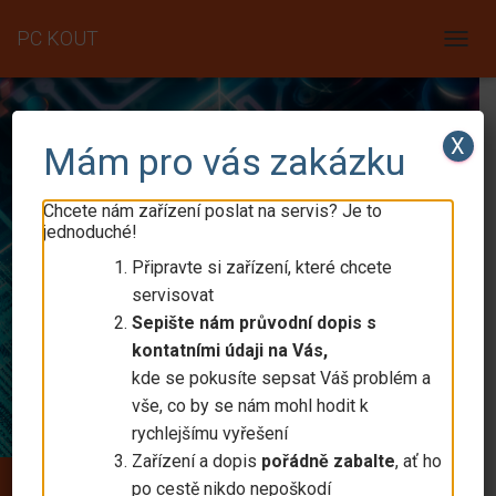
PC KOUT
T
O
G
G
L
X
Mám pro vás zakázku
E
N
A
Chcete nám zařízení poslat na servis? Je to
V
jednoduché!
I
Připravte si zařízení, které chcete
G
A
servisovat
T
Sepište nám průvodní dopis s
I
kontatními údaji na Vás,
O
N
kde se pokusíte sepsat Váš problém a
vše, co by se nám mohl hodit k
rychlejšímu vyřešení
Zařízení a dopis
pořádně zabalte
, ať ho
po cestě nikdo nepoškodí