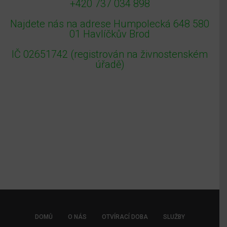
+420 737 034 898
Najdete nás na adrese Humpolecká 648 580
01 Havlíčkův Brod
IČ 02651742 (registrován na živnostenském
úřadě)
DOMŮ
O NÁS
OTVÍRACÍ DOBA
SLUŽBY